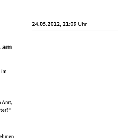
24.05.2012, 21:09 Uhr
s am
n im
m Amt,
ter?“
unehmen