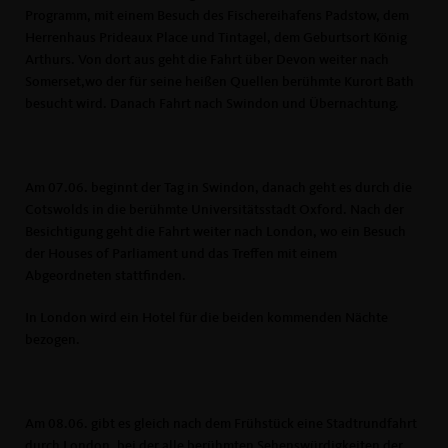
Programm, mit einem Besuch des Fischereihafens Padstow, dem
Herrenhaus Prideaux Place und Tintagel, dem Geburtsort König
Arthurs. Von dort aus geht die Fahrt über Devon weiter nach
Somerset,wo der für seine heißen Quellen berühmte Kurort Bath
besucht wird. Danach Fahrt nach Swindon und Übernachtung.
Am 07.06. beginnt der Tag in Swindon, danach geht es durch die
Cotswolds in die berühmte Universitätsstadt Oxford. Nach der
Besichtigung geht die Fahrt weiter nach London, wo ein Besuch
der Houses of Parliament und das Treffen mit einem
Abgeordneten stattfinden.
In London wird ein Hotel für die beiden kommenden Nächte
bezogen.
Am 08.06. gibt es gleich nach dem Frühstück eine Stadtrundfahrt
durch London, bei der alle berühmten Sehenswürdigkeiten der