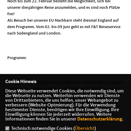
Noch bis zum 22. Februar besteht die Möglichkeit, sich bei
unserer diesjährigen Reise anzumelden, und es sind noch Plätze
frei!
Als Besuch bei unseren EU-Nachbarn steht diesmal England auf
dem Programm. Vom 02. bis 09 Juni geht es mit F&T Reiseservice
nach Südengland und London.
Programm:
Cookie Hinweis
Am Sonntag, 02. Juni geht es mit dem Bus nach Frankfurt und von
dort mit der Lufthansa nach London (Gatwick). Das Programm
Diese Webseite verwendet Cookies, die notwendig sind, um
beginnt mit einer Fahrt durch die Landschaft Kents und den High
die Webseite zu nutzen. Weiterhin verwenden wir Dienste
von Drittanbietern, die uns helfen, unser Webangebot zu
Weald zum Sissinghurst Castle & Garden, wo eine Besichtigung
verbessern (Website-Optmierung). Für die Verwendung
der berühmten Gartenanlage ansteht. Weiter geht es durch
bestimmter Dienste, benötigen wir Ihre Einwilligung. Ihre
Einwilligung können Sie jederzeit widerrufen. Weitere
Sussex nach Brighton. In diesem Seebad findet dann auch die
Informationen finden Sie in unserer
Datenschutzerklärung
.
erste Übernachtung statt.
Technisch notwendige Cookies (
Übersicht
)