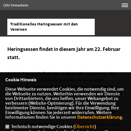
CDU Ormesheim
Traditionelles Heringsessen mit den
Vereinen
Heringsessen findet in diesem Jahr am 22. Februar
statt.
Auch in diesem Jahr findet das traditionelle Heringsessen der
Cookie Hinweis
CDU Ormesheim mit den Ormesheimer Vereinen statt.
Es gibt viele wichtige Themen, die die Vereine in Ormesheim
Diese Webseite verwendet Cookies, die notwendig sind, um
betreffen, darunter natürlich die Sanierung des Sportplatzes und
die Webseite zu nutzen. Weiterhin verwenden wir Dienste
von Drittanbietern, die uns helfen, unser Webangebot zu
des Saals Niederländer.
verbessern (Website-Optmierung). Für die Verwendung
bestimmter Dienste, benötigen wir Ihre Einwilligung. Ihre
Das Heringsessen findet am Freitag, 22. Februar ab 19 Uhr im
Einwilligung können Sie jederzeit widerrufen. Weitere
Informationen finden Sie in unserer
Datenschutzerklärung
.
Gasthaus Niederländer statt. An die Vereinsvorsitzenden ergeht
zuvor eine Einladung. Wir bitten aus organisatorischen Gründen
Technisch notwendige Cookies (
Übersicht
)