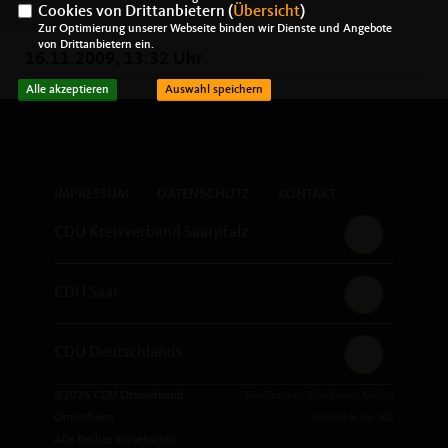
Cookies von Drittanbietern (
Übersicht
)
Zur Optimierung unserer Webseite binden wir Dienste und Angebote
von Drittanbietern ein.
16.11.2009, 13:32 Uhr
Alle akzeptieren
Auswahl speichern
IMPRESSUM
DATENSCHUTZ
KONTAKT
CDU Kreisverband Saarpfalz
CDU Saar
CDU Deutschlands
@2026 CDU Ortsverband
Realisation: Sharkness Media
Ormesheim
GmbH & Co. KG
Alle Rechte vorbehalten.