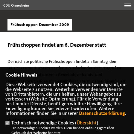
CDU Ormesheim
Frühschoppen Dezember 2009
Frühschoppen findet am 6. Dezember statt
Der nächste politische Frühschoppen findet an Sonntag, den
06.12.09 um 11 Uhr im Gasthaus Niederländer statt. Begrüßen
dürfen wir diesmal unseren Gemeindeverbands- und
Cookie Hinweis
Fraktionsvorsitzenden im Gemeinderat, Herrn Daniel Kempf. Herr
Diese Webseite verwendet Cookies, die notwendig sind, um
Kempf wird uns die neuen Mehrheiten darlegen, die sich durch
die Webseite zu nutzen. Weiterhin verwenden wir Dienste
von Drittanbietern, die uns helfen, unser Webangebot zu
die vielen Wahlen in diesem Jahr ergaben. Hierbei werden wir
verbessern (Website-Optmierung). Für die Verwendung
insbesondere die Koalitionen auf Gemeinde-, Kreis- und
bestimmter Dienste, benötigen wir Ihre Einwilligung. Ihre
Landesebene beleuchten.
Einwilligung können Sie jederzeit widerrufen. Weitere
Informationen finden Sie in unserer
Datenschutzerklärung
.
Wir freuen uns auf Ihren Besuch!
Technisch notwendige Cookies (
Übersicht
)
Die notwendigen Cookies werden allein für den ordnungsgemäßen
Gebrauch der Webseite benötigt.