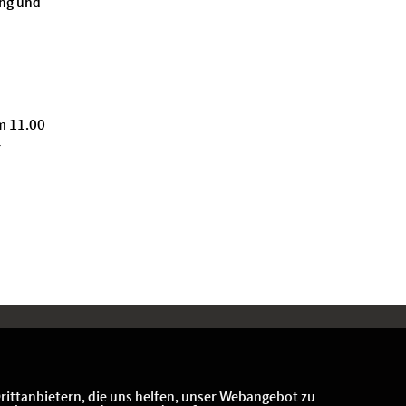
ung und
m 11.00
r
rittanbietern, die uns helfen, unser Webangebot zu