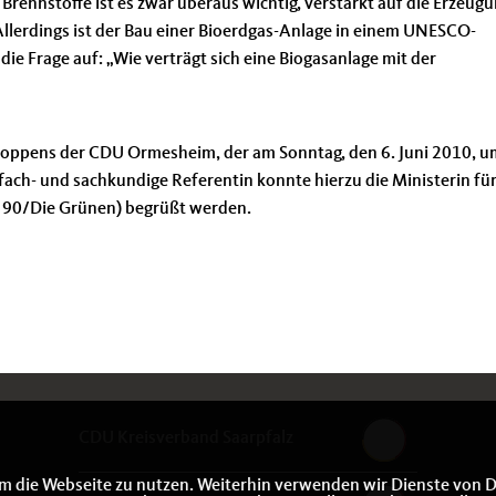
Brennstoffe ist es zwar überaus wichtig, verstärkt auf die Erzeug
Allerdings ist der Bau einer Bioerdgas-Anlage in einem UNESCO-
e Frage auf: „Wie verträgt sich eine Biogasanlage mit der
hoppens der CDU Ormesheim, der am Sonntag, den 6. Juni 2010, u
ach- und sachkundige Refe­rentin konnte hierzu die Ministerin fü
s 90/Die Grünen) begrüßt werden.
CDU Kreisverband Saarpfalz
m die Webseite zu nutzen. Weiterhin verwenden wir Dienste von D