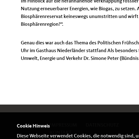
Im Hinblick auf die herannahende Verknappung fossiler 
Nutzung erneuerbarer Energien, wie Biogas, zu setzen. 
Biosphärenreservat keineswegs unumstritten und wirft di
Biosphärenregion?“.
Genau dies war auch das Thema des Politischen Frühsc
Uhr im Gasthaus Niederländer stattfand Als besonders f
Umwelt, Energie und Verkehr Dr. Simone Peter (Bündni
IMPRESSUM
DATENSCHUTZ
Cookie Hinweis
KONTAKT
Diese Webseite verwendet Cookies, die notwendig sind, u