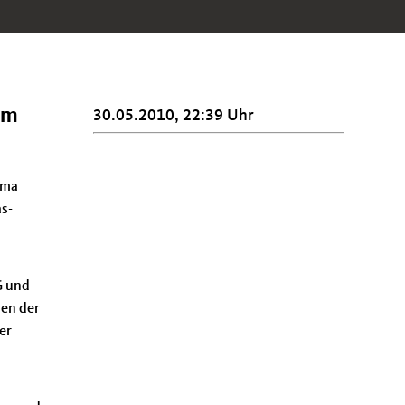
im
30.05.2010, 22:39 Uhr
ema
as-
G und
ben der
er