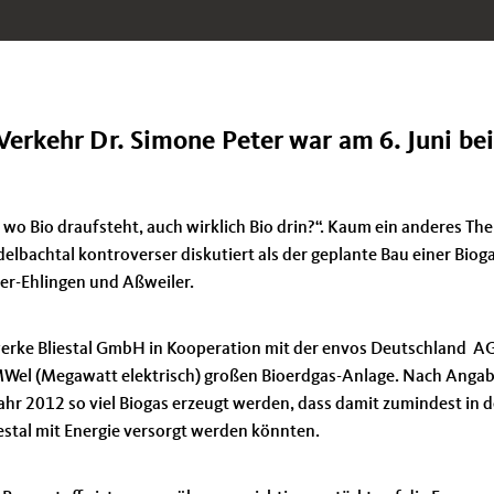
Verkehr Dr. Simone Peter war am 6. Juni be
, wo Bio draufsteht, auch wirklich Bio drin?“. Kaum ein anderes Th
lbachtal kontroverser diskutiert als der geplante Bau einer Biog
er-Ehlingen und Aßweiler.
twerke Bliestal GmbH in Kooperation mit der envos Deutschland A
 MWel (Megawatt elektrisch) großen Bioerdgas-Anlage. Nach Anga
Jahr 2012 so viel Biogas erzeugt werden, dass damit zumindest in d
estal mit Energie versorgt werden könnten.